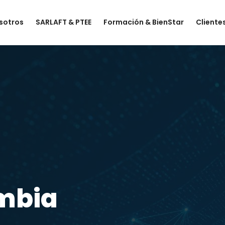
sotros
SARLAFT & PTEE
Formación & BienStar
Cliente
ombia