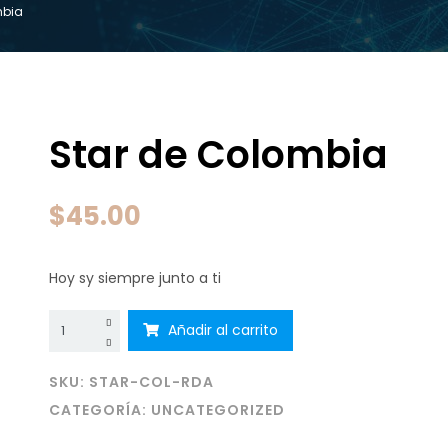
mbia
Star de Colombia
$
45.00
Hoy sy siempre junto a ti
Star
Añadir al carrito
de
Colombia
cantidad
SKU:
STAR-COL-RDA
CATEGORÍA:
UNCATEGORIZED